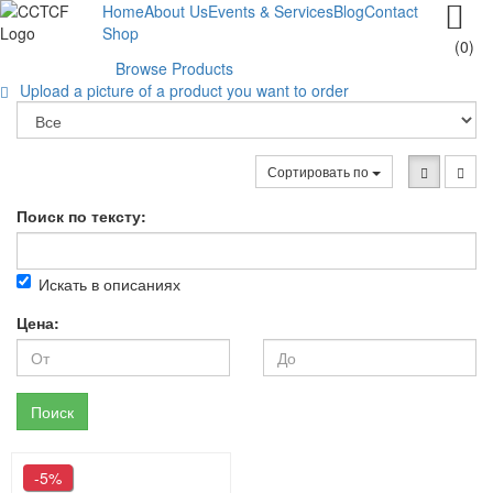

Home
About Us
Events & Services
Blog
Contact
Shop
(0)
Browse Products
Creative & high quality fashion
Men's Fashion Collection
Huge sale on perfumes
Upload a picture of a product you want to order

Сортировать по
Поиск по тексту:
Искать в описаниях
Цена:
Поиск
-5%