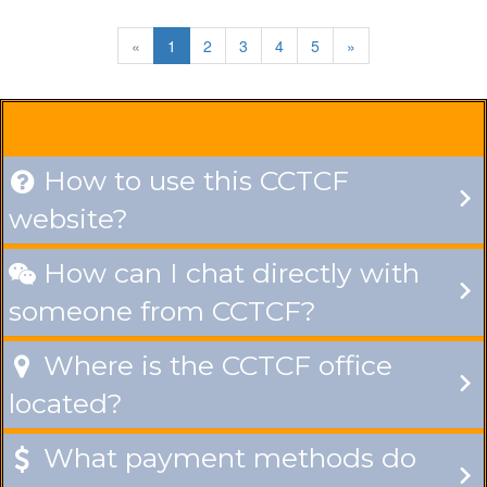
«
1
2
3
4
5
»
How to use this CCTCF

website?
How can I chat directly with

someone from CCTCF?
Where is the CCTCF office

located?
What payment methods do
