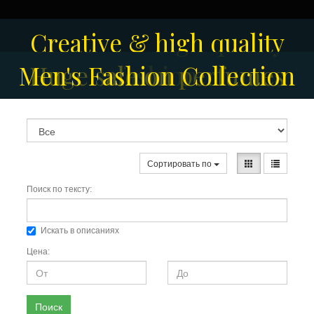
Creative & high quality
Men's Fashion Collection
Huge sale on perfumes
fashion
Сортировать по
Поиск по тексту:
Искать в описаниях
Цена:
Поиск