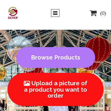

(0)
Browse Products
Upload a picture of

a product you want to
order